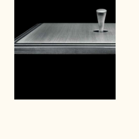
Tại ATELIER LUXUS, mỗi vật dụng được kiến tạo từ chất liệu là
nghệ thuật sống tinh tế tối giản, sử dụng kim loại quý và tay nghề
chế tác chau chuốt từng đường nét.